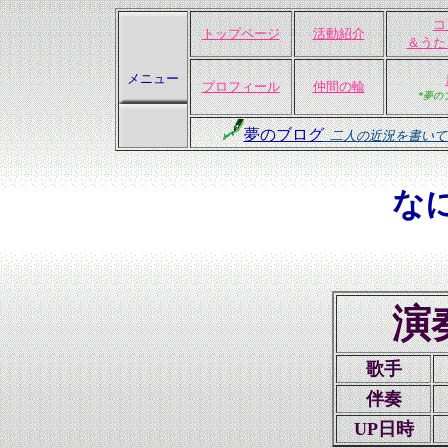
コ
トップページ
活動紹介
＆うた
メニュー
プロフィール
仲間の輪
*夢の
夢のブログ
二人の近況を書いて
な
演
歌手
伴奏
UP日時