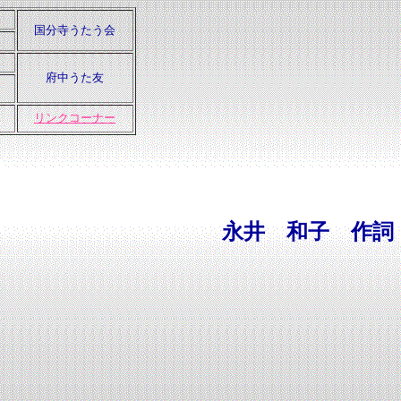
国分寺うたう会
府中うた友
リンクコーナー
永井 和子 作詞